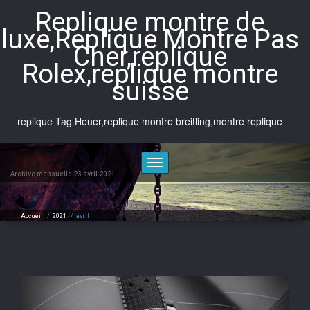
Skip
Replique montre de
to
luxe,Replique Montre Pas
content
Cher,replique
Rolex,replique montre
suisse
replique Tag Heuer,replique montre breitling,montre replique
Toggle
navigation
Archive mensuelle 23 avril 2021
Accueil
/
2021
/
avril