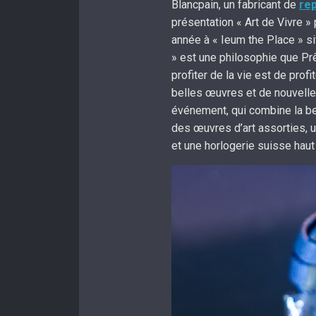
Blancpain, un fabricant de
re
présentation « Art de Vivre 
année à « Ieum the Place » si
» est une philosophie que Prê
profiter de la vie est de profi
belles œuvres et de nouvelles
événement, qui combine la be
des œuvres d’art assorties, u
et une horlogerie suisse hau