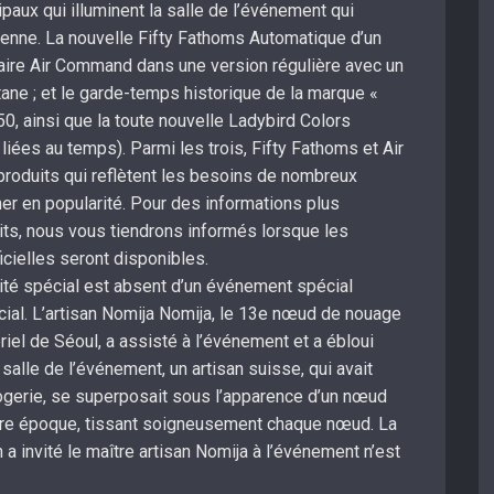
ipaux qui illuminent la salle de l’événement qui
nne. La nouvelle Fifty Fathoms Automatique d’un
aire Air Command dans une version régulière avec un
itane ; et le garde-temps historique de la marque «
0, ainsi que la toute nouvelle Ladybird Colors
 liées au temps). Parmi les trois, Fifty Fathoms et Air
oduits qui reflètent les besoins de nombreux
er en popularité. Pour des informations plus
its, nous vous tiendrons informés lorsque les
icielles seront disponibles.
nvité spécial est absent d’un événement spécial
cial. L’artisan Nomija Nomija, le 13e nœud de nouage
riel de Séoul, a assisté à l’événement et a ébloui
 salle de l’événement, un artisan suisse, qui avait
logerie, se superposait sous l’apparence d’un nœud
tre époque, tissant soigneusement chaque nœud. La
 a invité le maître artisan Nomija à l’événement n’est