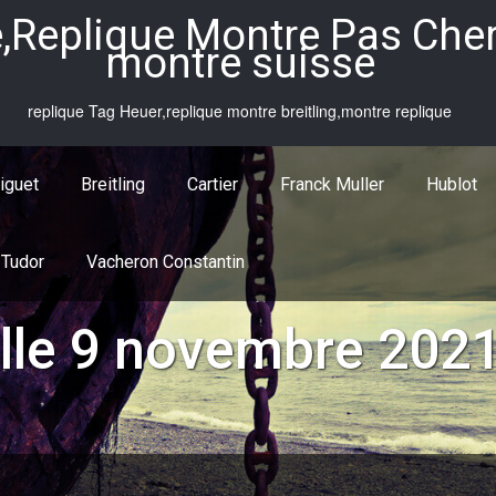
,Replique Montre Pas Cher,
montre suisse
replique Tag Heuer,replique montre breitling,montre replique
iguet
Breitling
Cartier
Franck Muller
Hublot
Tudor
Vacheron Constantin
lle 9 novembre 202