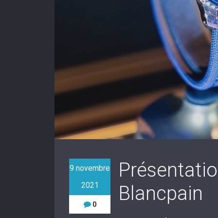
Présentatio
9 novembre
2021
Blancpain
0