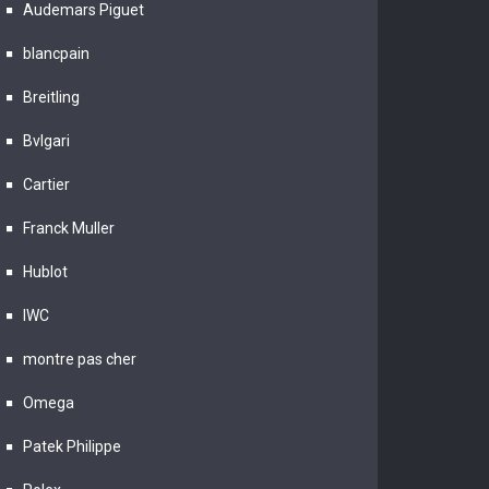
Audemars Piguet
blancpain
Breitling
Bvlgari
Cartier
Franck Muller
Hublot
IWC
montre pas cher
Omega
Patek Philippe