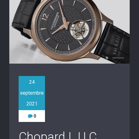
24
septembre
2021
0
Chopard L.U.C