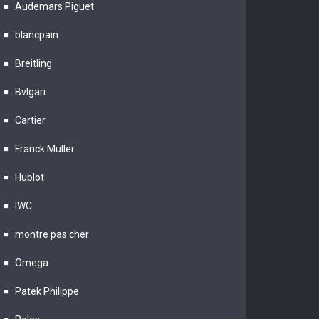
Audemars Piguet
blancpain
Breitling
Bvlgari
Cartier
Franck Muller
Hublot
IWC
montre pas cher
Omega
Patek Philippe