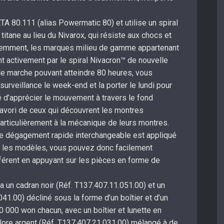
A 80.111 (alias Powermatic 80) et utilise un spiral
titane au lieu du Nivarox, qui résiste aux chocs et
emment, les marques milieu de gamme appartenant
 activement par le spiral Nivacron™ de nouvelle
de marche pouvant atteindre 80 heures, vous
urveillance le week-end et la porter le lundi pour
té d’apprécier le mouvement à travers le fond
avori de ceux qui découvrent les montres
articulièrement à la mécanique de leurs montres.
de dégagement rapide interchangeable est appliqué
ous les modèles, vous pouvez donc facilement
fférent en appuyant sur les pièces en forme de
un cadran noir (Réf. T137.407.11.051.00) et un
41.00) décliné sous la forme d’un boîtier et d’un
0 000 won chacun, avec un boîtier et lunette en
olore argent (Réf. T137.407.21.031.00) mélangé à de