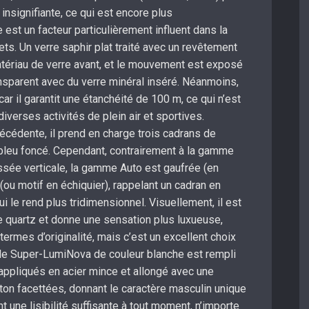
insignifiante, ce qui est encore plus
 est un facteur particulièrement influent dans la
ts. Un verre saphir plat traité avec un revêtement
atériau de verre avant, et le mouvement est exposé
ansparent avec du verre minéral inséré. Néanmoins,
car il garantit une étanchéité de 100 m, ce qui n’est
iverses activités de plein air et sportives.
édente, il prend en charge trois cadrans de
et bleu foncé. Cependant, contrairement à la gamme
ossée verticale, la gamme Auto est gaufrée (en
 (ou motif en échiquier), rappelant un cadran en
i le rend plus tridimensionnel. Visuellement, il est
e quartz et donne une sensation plus luxueuse,
ermes d’originalité, mais c’est un excellent choix
 le Super-LumiNova de couleur blanche est rempli
appliqués en acier mince et allongé avec une
bâton facettées, donnant le caractère masculin unique
nt une lisibilité suffisante à tout moment, n’importe