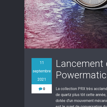
Lancement d
11
septembre
Powermatic
2021
La collection PRX très acclam
0
de quartz plus tôt cette année,
dotée d’un mouvement mécani
est le sujet de conversation du 