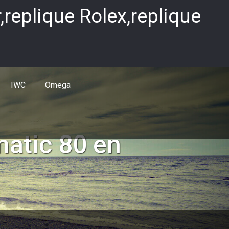
replique Rolex,replique
IWC
Omega
atic 80 en