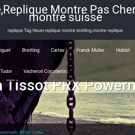
,Replique Montre Pas Cher,
montre suisse
replique Tag Heuer,replique montre breitling,montre replique
iguet
Breitling
Cartier
Franck Muller
Hublot
Tudor
Vacheron Constantin
a Tissot PRX Powerm
owermatic 80 en Corée