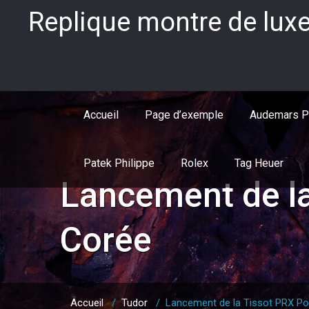
Skip
Replique montre de luxe
to
content
Accueil
Page d’exemple
Audemars P
Patek Philippe
Rolex
Tag Heuer
Lancement de l
Corée
Accueil
/
Tudor
/
Lancement de la Tissot PRX P