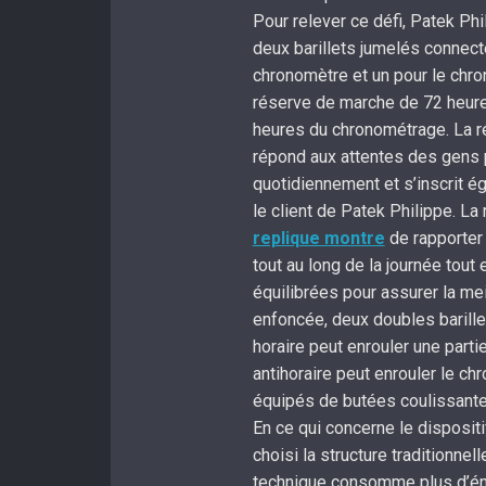
Pour relever ce défi, Patek P
deux barillets jumelés connect
chronomètre et un pour le chro
réserve de marche de 72 heur
heures du chronométrage. La r
répond aux attentes des gens
quotidiennement et s’inscrit é
le client de Patek Philippe. L
replique montre
de rapporter
tout au long de la journée tout
équilibrées pour assurer la me
enfoncée, deux doubles barille
horaire peut enrouler une part
antihoraire peut enrouler le c
équipés de butées coulissantes
En ce qui concerne le disposit
choisi la structure traditionnel
technique consomme plus d’éne