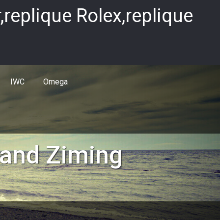
replique Rolex,replique
IWC
Omega
rand Ziming