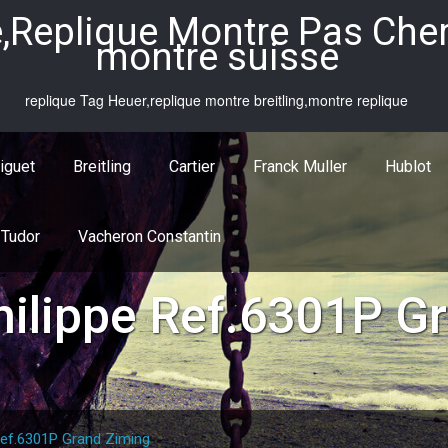
,Replique Montre Pas Cher,
montre suisse
replique Tag Heuer,replique montre breitling,montre replique
iguet
Breitling
Cartier
Franck Muller
Hublot
Tudor
Vacheron Constantin
hilippe Ref.6301P G
Ref.6301P Grand Ziming