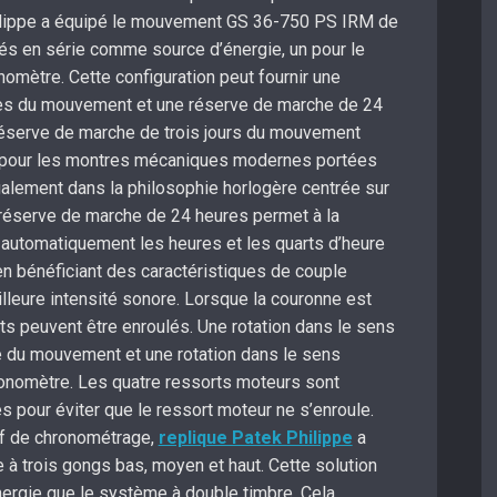
hilippe a équipé le mouvement GS 36-750 PS IRM de
és en série comme source d’énergie, un pour le
nomètre. Cette configuration peut fournir une
es du mouvement et une réserve de marche de 24
éserve de marche de trois jours du mouvement
 pour les montres mécaniques modernes portées
galement dans la philosophie horlogère centrée sur
a réserve de marche de 24 heures permet à la
 automatiquement les heures et les quarts d’heure
 en bénéficiant des caractéristiques de couple
illeure intensité sonore. Lorsque la couronne est
ts peuvent être enroulés. Une rotation dans le sens
ie du mouvement et une rotation dans le sens
hronomètre. Les quatre ressorts moteurs sont
 pour éviter que le ressort moteur ne s’enroule.
if de chronométrage,
replique Patek Philippe
a
le à trois gongs bas, moyen et haut. Cette solution
rgie que le système à double timbre. Cela