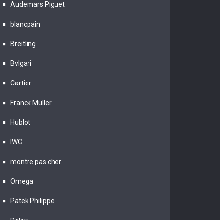
Audemars Piguet
blancpain
Breitling
Bvlgari
Cartier
Franck Muller
Hublot
IWC
montre pas cher
Omega
Patek Philippe