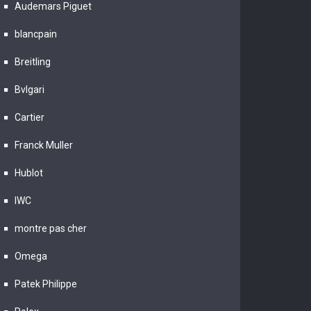
Audemars Piguet
blancpain
Breitling
Bvlgari
Cartier
Franck Muller
Hublot
IWC
montre pas cher
Omega
Patek Philippe