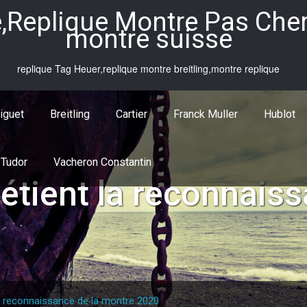
,Replique Montre Pas Cher,
montre suisse
replique Tag Heuer,replique montre breitling,montre replique
iguet
Breitling
Cartier
Franck Muller
Hublot
Tudor
Vacheron Constantin
étient la reconnaiss
la reconnaissance de la montre 2020