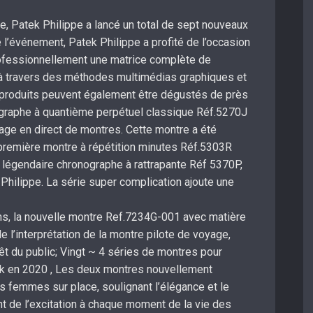
le, Patek Philippe a lancé un total de sept nouveaux
de l’événement, Patek Philippe a profité de l’occasion
rofessionnellement une matrice complète de
 à travers des méthodes multimédias graphiques et
produits peuvent également être dégustés de près
nographe à quantième perpétuel classique Réf.5270J
hage en direct de montres. Cette montre a été
a première montre à répétition minutes Réf.5303R
le légendaire chronographe à rattrapante Réf 5370P,
k Philippe. La série super complication ajoute une
s, la nouvelle montre Ref.7234G-001 avec matière
e l’interprétation de la montre pilote de voyage,
rêt du public; Vingt ~ 4 séries de montres pour
k en 2020 , Les deux montres nouvellement
s femmes sur place, soulignant l’élégance et le
t de l’excitation à chaque moment de la vie des