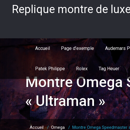
Skip
Replique montre de luxe
to
content
Accueil
Page d’exemple
Audemars P
Patek Philippe
Rolex
Tag Heuer
Montre Omega S
« Ultraman »
Accueil
/
Omega
/
Montre Omega Speedmaster sér