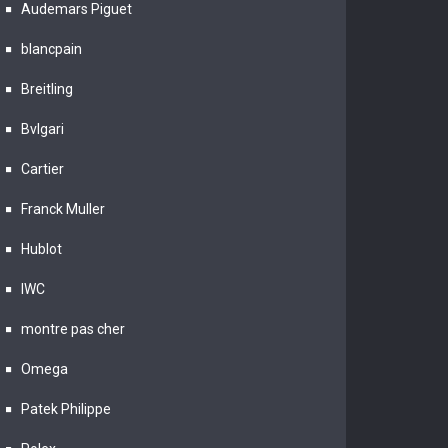
Audemars Piguet
blancpain
Breitling
Bvlgari
Cartier
Franck Muller
Hublot
IWC
montre pas cher
Omega
Patek Philippe